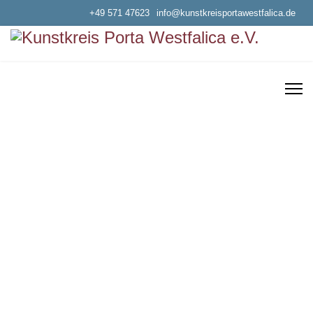
+49 571 47623
info@kunstkreisportawestfalica.de